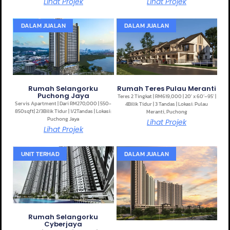
Lihat Projek
Lihat Projek
DALAM JUALAN
DALAM JUALAN
Rumah Selangorku
Rumah Teres Pulau Meranti
Puchong Jaya
Teres 2 Tingkat | RM619,000 | 20′ x 60’–95′ |
Servis Apartment | Dari RM270,000 | 550-
4Bilik Tidur | 3 Tandas | Lokasi: Pulau
850sqft| 2/3Bilik Tidur | 1/2Tandas | Lokasi:
Meranti, Puchong
Puchong Jaya
Lihat Projek
Lihat Projek
UNIT TERHAD
DALAM JUALAN
Rumah Selangorku
Cyberjaya