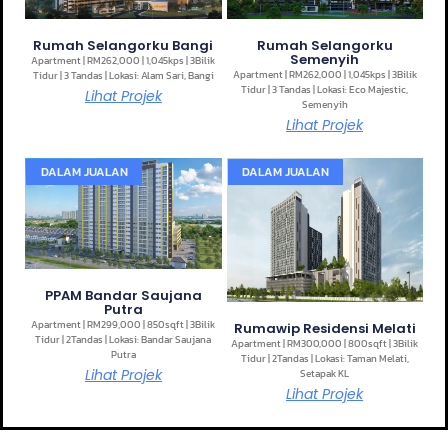
Rumah Selangorku Bangi
Rumah Selangorku
Semenyih
Apartment | RM262,000 | 1,045kps | 3Bilik
Apartment | RM262,000 | 1,045kps | 3Bilik
Tidur | 3 Tandas | Lokasi: Alam Sari, Bangi
Tidur | 3 Tandas | Lokasi: Eco Majestic,
Lihat Projek
Semenyih
Lihat Projek
DALAM JUALAN
DALAM JUALAN
PPAM Bandar Saujana
Putra
Apartment | RM299,000 | 850sqft | 3Bilik
Rumawip Residensi Melati
Tidur | 2Tandas | Lokasi: Bandar Saujana
Apartment | RM300,000 | 800sqft | 3Bilik
Putra
Tidur | 2Tandas | Lokasi: Taman Melati,
Lihat Projek
Setapak KL
Lihat Projek