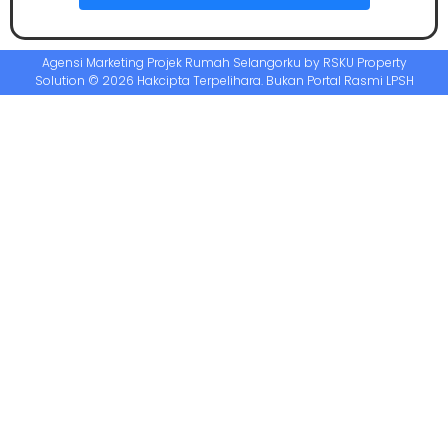
Agensi Marketing Projek Rumah Selangorku by RSKU Property
Solution © 2026 Hakcipta Terpelihara. Bukan Portal Rasmi LPSH