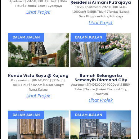
Apartment | RM250,000 | 1,100sqft | 3Bilik
Residensi Armani Putrajaya
Tidur | 2Tandas | Lokasi: Cyberjaya
Servis Apartment | RM230,000 | 450-
Lihat Projek
1,000sqft | 3 Bilik Tidur | 2Tandas | Lokasi:
Desa Pinggiran Putra, Putrajaya
Lihat Projek
DALAM JUALAN
DALAM JUALAN
Kondo Vista Bayu @ Kajang
Rumah Selangorku
Semenyih Diamond City
Kondominium | RM346,000 | 1,387sqft |
Apartment | RM262,000 | 1,000sqft | 3Bilik
3Bilik Tidur | 2 Tandas | Lokasi: Sungai
Tidur | 2Tandas | Lokasi: Diamond City,
Ramal Kajang
Semenyih
Lihat Projek
Lihat Projek
DALAM JUALAN
DALAM JUALAN