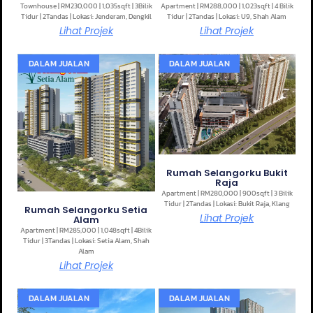
Townhouse | RM230,000 | 1,035sqft | 3Bilik
Apartment | RM288,000 | 1,023sqft | 4 Bilik
Tidur | 2Tandas | Lokasi: Jenderam, Dengkil
Tidur | 2Tandas | Lokasi: U9, Shah Alam
Lihat Projek
Lihat Projek
DALAM JUALAN
DALAM JUALAN
Rumah Selangorku Bukit
Raja
Apartment | RM280,000 | 900sqft | 3 Bilik
Tidur | 2Tandas | Lokasi: Bukit Raja, Klang
Rumah Selangorku Setia
Lihat Projek
Alam
Apartment | RM285,000 | 1,048sqft | 4Bilik
Tidur | 3Tandas | Lokasi: Setia Alam, Shah
Alam
Lihat Projek
DALAM JUALAN
DALAM JUALAN