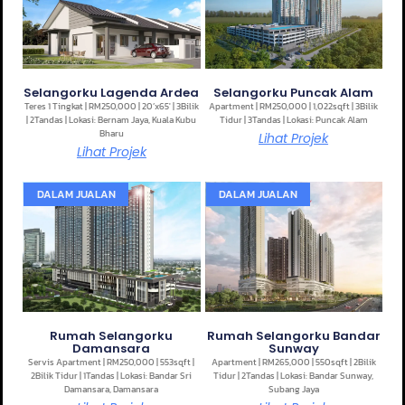
Selangorku Lagenda Ardea
Selangorku Puncak Alam
Teres 1 Tingkat | RM250,000 | 20’x65′ | 3Bilik
Apartment | RM250,000 | 1,022sqft | 3Bilik
| 2Tandas | Lokasi: Bernam Jaya, Kuala Kubu
Tidur | 3Tandas | Lokasi: Puncak Alam
Bharu
Lihat Projek
Lihat Projek
DALAM JUALAN
DALAM JUALAN
Rumah Selangorku
Rumah Selangorku Bandar
Damansara
Sunway
Servis Apartment | RM250,000 | 553sqft |
Apartment | RM265,000 | 550sqft | 2Bilik
2Bilik Tidur | 1Tandas | Lokasi: Bandar Sri
Tidur | 2Tandas | Lokasi: Bandar Sunway,
Damansara, Damansara
Subang Jaya